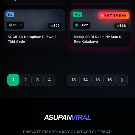
HD
FHD
HOT TODAY
01:59
01:22
529
868
BOCIL SD Ketagihan Di Ewe 2
Bokep SD Di Kasih HP Mau Di
Titid Gede
Ewe Kakaknya
1
2
3
4
...
13
14
15
16
ASUPAN
VIRAL
DMCA
TERMS
PRIVACY
CONTACT
SITEMAP